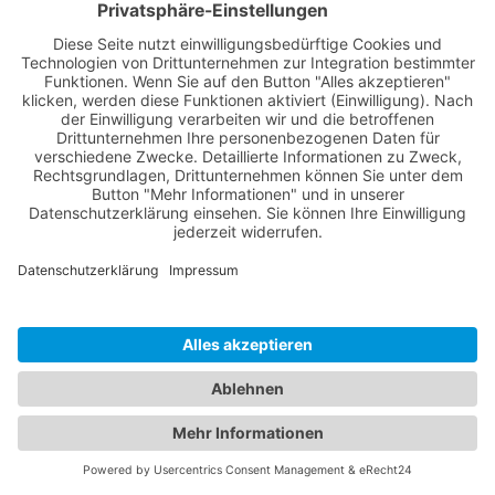
bestehenden Versicherungsverträge betreuen.
...weiter lesen
18.07.2016
ABSENKUNG GARANTIEZINS AUF 0,9%
Garantiezins von 0,9% (aktuell 1,25%) ab dem 01.01.2017. Was
bedeutet das für bestehenden Verträge und für Verträge ab Januar
2017? Dieses erfahren Sie hier.
...weiter lesen