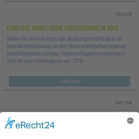
18.10.2016
GÜNSTIGE ARBEITSKRAFTABSICHERUNG IN 2016
Sichern Sie sich noch dieses Jahr die günstigeren Beiträge in der
Arbeitskraftabsicherung wie einer Berufsunfähigkeitsversicherung,
Grundfähigkeitsversicherung, Erwerbsunfähigkeitsversicherung in
2016 mit einem Rechnungszins von 1,25%!
...weiter lesen
04.07.2016
DA DIREKT IN ROSTOCK GESCHLOSSEN
Sie sind bei der DA-Direkt versichert und wünschen sich einen
Ansprechpartner vor Ort? Rufen Sie uns an, wir können Ihre