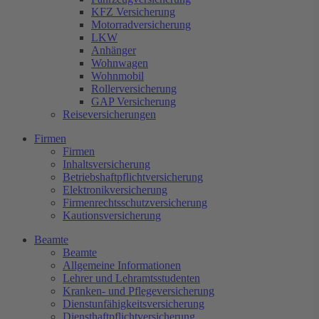
Inhaltsversicherung
KFZ Versicherung
Betriebshaftpflichtversicherung
Motorradversicherung
Elektronikversicherung
LKW
Firmenrechtsschutzversicherung
Anhänger
Kautionsversicherung
Wohnwagen
Wohnmobil
Beamte
Rollerversicherung
Allgemeine Informationen
GAP Versicherung
Lehrer und Lehramtsstudenten
Reiseversicherungen
Kranken- und Pflegeversicherung
Dienstunfähigkeitsversicherung
Firmen
Diensthaftpflichtversicherung
Firmen
Pauschale Beihilfe in M-V
Inhaltsversicherung
Betriebshaftpflichtversicherung
Baufinanzierung
Elektronikversicherung
Immobilienfinanzierung
Firmenrechtsschutzversicherung
Modernisierungsdarlehen
Kautionsversicherung
Privatkredit
Beamte
Immobilien
Beamte
Immobilien verkaufen
Allgemeine Informationen
Immobilienmakler
Lehrer und Lehramtsstudenten
Aktuelle Immobilienangebote
Kranken- und Pflegeversicherung
Bauträger
Dienstunfähigkeitsversicherung
Diensthaftpflichtversicherung
Onlineberatung