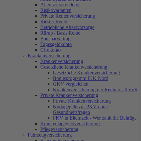
Krankenversicherung
Altersvorsorgedepot
Gesetzliche Krankenversicherung
Risikovarianten
Bonusprogramm IKK Nord
Private Rentenversicherung
GKV vergleichen
Riester Rente
Krankenversicherung der Rentner -
Betriebliche Altersvorsorge
KVdR
Rürup / Basis Rente
Private Krankenversicherung
Bausparvertrag
Kurtagegeld zur PKV ohne
Tagesgeldkonto
Gesundheitsfragen
Girokonto
PKV in Elternzeit - Wer zahlt die
Krankenversicherung
Beiträge
Krankenversicherung
Krankentagegeldversicherung
Gesetzliche Krankenversicherung
Pflegeversicherung
Gesetzliche Krankenversicherung
Fahrzeugversicherung
Bonusprogramm IKK Nord
KFZ Versicherung
GKV vergleichen
Motorradversicherung
Krankenversicherung der Rentner - KVdR
LKW
Private Krankenversicherung
Anhänger
Private Krankenversicherung
Wohnwagen
Kurtagegeld zur PKV ohne
Wohnmobil
Gesundheitsfragen
Rollerversicherung
PKV in Elternzeit - Wer zahlt die Beiträge
GAP Versicherung
Krankentagegeldversicherung
Reiseversicherungen
Pflegeversicherung
Fahrzeugversicherung
Firmen
Fahrzeugversicherung