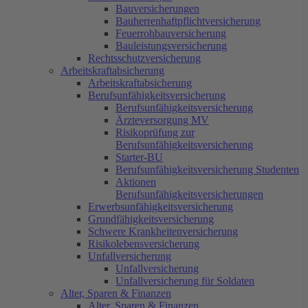
Folgende Bereiche können Sie hier vergleichen und
Berufsunfähigkeitsversicherung
Bauversicherungen
auch abschließen:
Ärzteversorgung MV
Bauherrenhaftpflichtversicherung
Risikoprüfung zur
Feuerrohbauversicherung
Berufsunfähigkeitsversicherung
Bauleistungsversicherung
Starter-BU
Rechtsschutzversicherung
Reiserücktrittsversicherung
Berufsunfähigkeitsversicherung
Arbeitskraftabsicherung
Reiseabbruchversicherung
Studenten
Arbeitskraftabsicherung
Reisekrankenversicherung
Aktionen
Berufsunfähigkeitsversicherung
Reisegepäckversicherung
Berufsunfähigkeitsversicherungen
Berufsunfähigkeitsversicherung
Reisehaftpflichtversicherung
Erwerbsunfähigkeitsversicherung
Ärzteversorgung MV
Reiseunfallversicherung
Grundfähigkeitsversicherung
Risikoprüfung zur
Schwere Krankheitenversicherung
Berufsunfähigkeitsversicherung
Risikolebensversicherung
Starter-BU
Unfallversicherung
Berufsunfähigkeitsversicherung Studenten
Unfallversicherung für Soldaten
Aktionen
Alter, Sparen & Finanzen
Berufsunfähigkeitsversicherungen
Altersvorsorgedepot
Erwerbsunfähigkeitsversicherung
Risikovarianten
Grundfähigkeitsversicherung
Private Rentenversicherung
Schwere Krankheitenversicherung
Riester Rente
Risikolebensversicherung
Betriebliche Altersvorsorge
Unfallversicherung
Rürup / Basis Rente
Unfallversicherung
Bausparvertrag
Unfallversicherung für Soldaten
Tagesgeldkonto
Alter, Sparen & Finanzen
Girokonto
Alter, Sparen & Finanzen