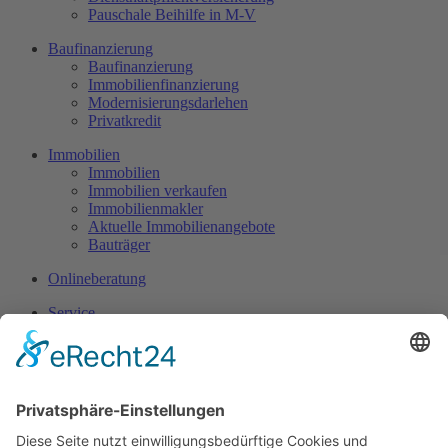
Pauschale Beihilfe in M-V
Service
Baufinanzierung
Kunden-APP
Baufinanzierung
Blog-News
Immobilienfinanzierung
Termin vereinbaren
Modernisierungsdarlehen
Schaden melden
Privatkredit
Sonstige Vergleichsrechner
Immobilien
Über uns
Immobilien
Kurzvorstellung
Immobilien verkaufen
Kundenmeinungen Bewertungen
Immobilienmakler
Honorar oder Provision
Aktuelle Immobilienangebote
Versicherungspartner
Bauträger
Onlineberatung
Service
Service
Kunden-APP
Blog-News
Termin vereinbaren
Schaden melden
Sonstige Vergleichsrechner