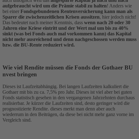
auch unlogisch weil das
angesparte Kapital ja nach und nach
aufgebraucht wird um die Prämie stabil zu halten
! Anders wie
bei einer
Fondsgebundenen Rentenversicherung kann man als
Sparer die zwischenzeitlichen Krisen aussitzen
, hier jedoch nicht!
Das bedeutet nach meiner Kenntnis, dass
wenn nach 20 oder 30
Jahren eine Kriese eintritt und der Wert mal um bis zu 40%
sinkt (was bei Fonds auch mal vorkommen kann) das Kapital
nicht mehr ausreichend und denn nachgeschossen werden muss
bzw. die BU-Rente reduziert wird.
Wie viel Rendite müssen die Fonds der Gothaer BU
nvest bringen
Dieses ist Laufzeitabhängig. Bei langen Laufzeiten kalkuliert die
Gothaer mit bis zu ca. 7,5% pro Jahr. Dieses ist viel aber bei guten
Fonds statistisch gesehen in den vergangenen Jahrzehnten durchaus
realisierbar. Je kürzer die Laufzeiten sind, desto geringer wird die
prognostizierte Rendite. dieses merkt man denn aber auch
wiederrum in den Beiträgen, da diese bei nicht mehr ganz vorne im
Vergleich sind.