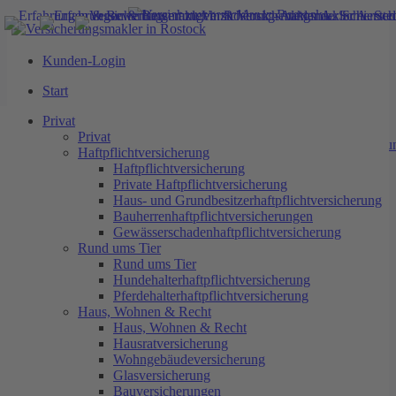
Kunden-Login
Start
Start
Privat
Haftpflichtversicherung
Privat
Private Haftpflichtversicherung
Privat
Haus- und Grundbesitzerhaftpflichtversicheru
Haftpflichtversicherung
Bauherrenhaftpflichtversicherungen
Haftpflichtversicherung
Gewässerschadenhaftpflichtversicherung
Private Haftpflichtversicherung
Rund ums Tier
Haus- und Grundbesitzerhaftpflichtversicherung
Hundehalterhaftpflichtversicherung
Bauherrenhaftpflichtversicherungen
Pferdehalterhaftpflichtversicherung
Gewässerschadenhaftpflichtversicherung
Haus, Wohnen & Recht
Rund ums Tier
Hausratversicherung
Rund ums Tier
Wohngebäudeversicherung
Hundehalterhaftpflichtversicherung
Glasversicherung
Pferdehalterhaftpflichtversicherung
Bauversicherungen
Haus, Wohnen & Recht
Bauherrenhaftpflichtversicherung
Haus, Wohnen & Recht
Feuerrohbauversicherung
Hausratversicherung
Bauleistungsversicherung
Wohngebäudeversicherung
Rechtsschutzversicherung
Glasversicherung
Arbeitskraftabsicherung
Bauversicherungen