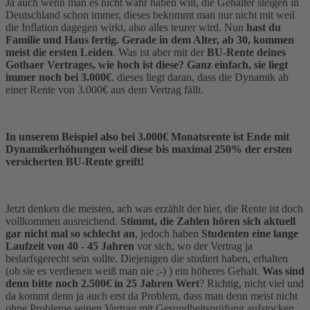
Ja auch wenn man es nicht wahr haben will, die Gehälter steigen in
Deutschland schon immer, dieses bekommt man nur nicht mit weil
die Inflation dagegen wirkt, also alles teurer wird. Nun
hast du
Familie und Haus fertig. Gerade in dem Alter, ab 30, kommen
meist die ersten Leiden
. Was ist aber mit der
BU-Rente deines
Gothaer Vertrages, wie hoch ist diese? Ganz einfach, sie liegt
immer noch bei 3.000€
. dieses liegt daran, dass die Dynamik ab
einer Rente von 3.000€ aus dem Vertrag fällt.
In unserem Beispiel also bei 3.000€ Monatsrente ist Ende mit
Dynamikerhöhungen weil diese bis maximal 250% der ersten
versicherten BU-Rente greift!
Jetzt denken die meisten, ach was erzählt der hier, die Rente ist doch
vollkommen ausreichend.
Stimmt, die Zahlen hören sich aktuell
gar nicht mal so schlecht an
, jedoch haben
Studenten eine lange
Laufzeit von 40 - 45 Jahren
vor sich, wo der Vertrag ja
bedarfsgerecht sein sollte. Diejenigen die studiert haben, erhalten
(ob sie es verdienen weiß man nie ;-) ) ein höheres Gehalt.
Was sind
denn bitte noch 2.500€ in 25 Jahren Wert
? Richtig, nicht viel und
da kommt denn ja auch erst da Problem, dass man denn meist nicht
ohne Probleme seinen Vertrag mit Gesundheitsprüfung aufstocken