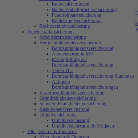
Berufsunfähigkeitsversicherung
Bauversicherungen
Ärzteversorgung MV
Bauherrenhaftpflichtversicherung
Risikoprüfung zur Berufsunfähigkeitsversic
Feuerrohbauversicherung
Starter-BU
Bauleistungsversicherung
Berufsunfähigkeitsversicherung Student
Rechtsschutzversicherung
Aktionen Berufsunfähigkeitsversicherun
Arbeitskraftabsicherung
Erwerbsunfähigkeitsversicherung
Arbeitskraftabsicherung
Grundfähigkeitsversicherung
Berufsunfähigkeitsversicherung
Schwere Krankheitenversicherung
Berufsunfähigkeitsversicherung
Risikolebensversicherung
Ärzteversorgung MV
Unfallversicherung
Risikoprüfung zur
Unfallversicherung für Soldaten
Berufsunfähigkeitsversicherung
Alter, Sparen & Finanzen
Starter-BU
Altersvorsorgedepot
Berufsunfähigkeitsversicherung Studenten
Risikovarianten
Aktionen
Private Rentenversicherung
Berufsunfähigkeitsversicherungen
Riester Rente
Erwerbsunfähigkeitsversicherung
Betriebliche Altersvorsorge
Grundfähigkeitsversicherung
Rürup / Basis Rente
Schwere Krankheitenversicherung
Bausparvertrag
Risikolebensversicherung
Tagesgeldkonto
Unfallversicherung
Girokonto
Unfallversicherung
Krankenversicherung
Unfallversicherung für Soldaten
Gesetzliche Krankenversicherung
Alter, Sparen & Finanzen
Bonusprogramm IKK Nord
Alter, Sparen & Finanzen