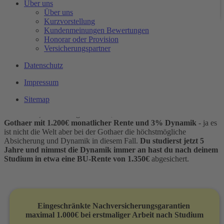
Über uns
Marktteilnehmern
und sollte auch bestenfalls 5% betragen
Über uns
Kurzvorstellung
Kundenmeinungen Bewertungen
Honorar oder Provision
Beginn des Studium und Abschluss der Gothaer BU
Versicherungspartner
im Alter von 20
Datenschutz
Mit Beginn des Studium sollte man spätestens eine BU abschließen,
Impressum
vielleicht auch die Gothaer BU Invest, aber auch nur, wenn die
Gothaer dich normal annimmt (ohne Risikozuschlag oder
Sitemap
Ausschluss) aber kein anderer Versicherer (nein, es gibt auch
schlechtere) :-P Mal angenommen,
du versicherst dich bei der
Gothaer mit 1.200€ monatlicher Rente und 3% Dynamik
- ja es
ist nicht die Welt aber bei der Gothaer die höchstmögliche
Absicherung und Dynamik in diesem Fall.
Du studierst jetzt 5
Jahre und nimmst die Dynamik immer an hast du nach deinem
Studium in etwa eine BU-Rente von 1.350€
abgesichert.
E
ingeschränkte Nachversicherungsgarantien
maximal 1.000€ bei erstmaliger Arbeit nach Studium