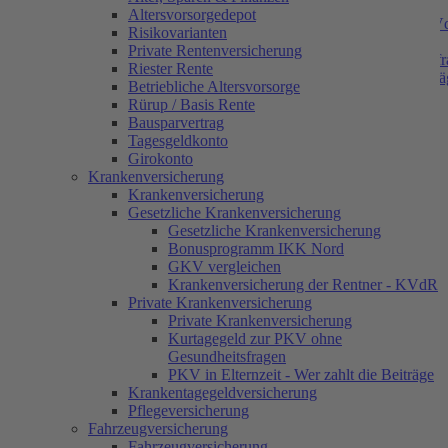
GKV vergleichen
Altersvorsorgedepot
Krankenversicherung der Rentner - K
Risikovarianten
Private Krankenversicherung
Private Rentenversicherung
Kurtagegeld zur PKV ohne Gesundheitsfr
Riester Rente
PKV in Elternzeit - Wer zahlt die Beiträ
Betriebliche Altersvorsorge
Krankentagegeldversicherung
Rürup / Basis Rente
Pflegeversicherung
Bausparvertrag
Fahrzeugversicherung
Tagesgeldkonto
KFZ Versicherung
Girokonto
< zurück
Gothaer BU-Invest im
Motorradversicherung
25.07.2018
Krankenversicherung
LKW
Krankenversicherung
Test
Anhänger
Gesetzliche Krankenversicherung
Wohnwagen
Gesetzliche Krankenversicherung
Wohnmobil
Bonusprogramm IKK Nord
Rollerversicherung
GKV vergleichen
GAP Versicherung
Krankenversicherung der Rentner - KVdR
Gothaer Berufsunfähigkeitsversicherung
Reiseversicherungen
Private Krankenversicherung
(BU) Invest - Warum wir die Gothaer
Private Krankenversicherung
Firmen
Kurtagegeld zur PKV ohne
BU-Invest genauer unter die Lupe
Inhaltsversicherung
Gesundheitsfragen
Betriebshaftpflichtversicherung
genommen haben? Es gibt bei uns einige
PKV in Elternzeit - Wer zahlt die Beiträge
Elektronikversicherung
Krankentagegeldversicherung
Vertriebe aus dem Versicherungsbereich,
Firmenrechtsschutzversicherung
Pflegeversicherung
Kautionsversicherung
welche die Invest-BU so gut wie immer
Fahrzeugversicherung
Fahrzeugversicherung