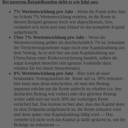
Bei unserem Beispielkunden sieht es wie folgt aus:
7% Wertentwicklung pro Jahr
- Wenn die Fonds jedes Jahr
im Schnitt 7% Wertentwicklung erzielen, ist die Rente in
diesem Beispiel genauso hoch wie abgeschlossen, bzw.
verändert sich nicht und zum Ablauf ist das komplette Kapital
aufgebraucht.
Über 7% Wertentwicklung pro Jahr
- Wenn die
Wertentwicklung größer als durchschnittlich 7% ist, bekommt
der Versicherungsnehmer sogar noch eine Kapitalzahlung aus
dem Vertrag, da es sich hier um eine Kapitalzahlung aus
Überschüsse einer Risikoversicherung handelt, sollten die
sogar komplett steuerfrei sein (genaue Auskünfte dazu
erhalten Sie bei einem Steuerberater).
0% Wertentwicklung pro Jahr
- Hier wird ab einer
bestimmten Vertragslaufzeit die Rente auf ca. 30% reduziert -
hier kann man denn entscheiden, ob man den Beitrag
anpassen möchte um die Rente aufrecht zu erhalten (ca. den
dreifachen Beitrag wie vorher) oder den gleichen Beitrag
weiter zahlt und nur noch 30% der vorherigen Rente
versichert hat. Das kuriose ist hier aber, dass das Kapital denn
zu dem Zeitpunkt aufgebraucht ist, die Rente reduziert wird
und denn später eine Kapitalzahlung fällig wird --- Das
verstehe ich nicht weil das Kapital ja dafür gedacht ist, um die
Beiträge zu reduzieren ---