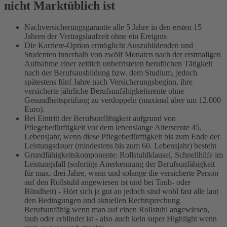
nicht Marktüblich ist
Nachversicherungsgarantie alle 5 Jahre in den ersten 15
Jahren der Vertragslaufzeit ohne ein Ereignis
Die Karriere-Option ermöglicht Auszubildenden und
Studenten innerhalb von zwölf Monaten nach der erstmaligen
Aufnahme einer zeitlich unbefristeten beruflichen Tätigkeit
nach der Berufsausbildung bzw. dem Studium, jedoch
spätestens fünf Jahre nach Versicherungsbeginn, ihre
versicherte jährliche Berufsunfähigkeitsrente ohne
Gesundheitsprüfung zu verdoppeln (maximal aber um 12.000
Euro).
Bei Eintritt der Berufsunfähigkeit aufgrund von
Pflegebedürftigkeit vor dem lebenslange Altersrente 45.
Lebensjahr, wenn diese Pflegebedürftigkeit bis zum Ende der
Leistungsdauer (mindestens bis zum 60. Lebensjahr) besteht
Grundfähigkeitskomponente: Rollstuhlklausel, Schnellhilfe im
Leistungsfall (sofortige Anerkennung der Berufsunfähigkeit
für max. drei Jahre, wenn und solange die versicherte Person
auf den Rollstuhl angewiesen ist und bei Taub- oder
Blindheit) - Hört sich ja gut an jedoch sind wohl fast alle laut
den Bedingungen und aktuellen Rechtsprechung
Berufsunfähig wenn man auf einen Rollstuhl angewiesen,
taub oder erblindet ist - also auch kein super Highlight wenn