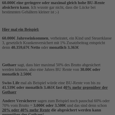
60.000€ eine geringere oder maximal gleich hohe BU-Rente
absichern kann
. Ich wusste gar nicht, dass die Lücke bei
bestimmten Gehältern kleiner ist ;-)
Hier mal ein Beispiel:
60.000€ Jahreseinkommen
, verheiratet, ein Kind und Steuerklasse
3, gesetzlich Krankenversichert mit 1% Zusatzbeitrag entspricht
denn
40.359,67€ Netto
oder
monatlich 3.363€
Gothaer
sagt, dass hier maximal 50% des Brutto abgesichert
werden können, also eine Jahres BU Rente von
30.00€ oder
monatlich 2.500€
Swiss Life
mal als Beispiel würde eine BU-Rente von bis zu
41.539€ oder monatlich 3.461€ fast 4
0% mehr gegenüber der
Gothaer
Andere Versicherer
sagen zum Beispiel noch pauschal 60% oder
70% vom Brutto =
3.000€ oder 3.500€
und das sind denn schon
20% oder 40% mehr Rente
die abgesichert werden kann
gegenüber der Gothaer!