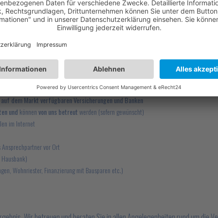
d vertreten dessen Interessen
. Ein Versicherungsmakler ist vom Gesetz he
/ Banken verpflichtet. Im Gegensatz dazu sind zum Beispiel gebundene Ver
ungen) zu handeln.
Ihre Vorteile
ovisionen vergütet, genauso wie Vertreter von Banken und Versicherungen)
m Internet
ll auf dem Markt verfügbaren Versicherungen und Banken
ten und
können
von uns betreut
werden (sofern gewünscht)
len im Internet
s Ansprechpartner vor Ort
r Hausbank)
gen, Wohnriester, Finanzierung mit Bausparen etc.)
 Ergebnis. Wir betreuen und beraten Sie in allen Angelegenheiten rund um die 