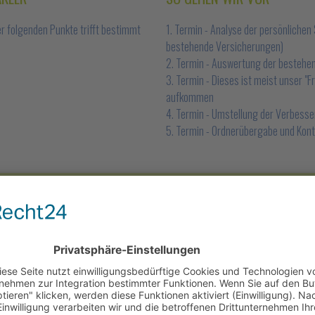
er folgenden Punkte trifft bestimmt
1. Termin - Analyse der persönliche
bestehende Versicherungen)
2. Termin - Auswertung der bestehe
3. Termin - Dieses ist meist unser 
aufkommen
4. Termin - Umstellung der Verbess
5. Termin - Ordnerübergabe und Kont
en Verträge zum Termin mitzubringen. Wir können die guten, bestehenden Vers
i uns an 1. Stelle. Wir sind jederzeit für Sie da, ob bei der Schadenregulier
Kontoänderungen und vieles mehr.
ER UND BANKBERATER