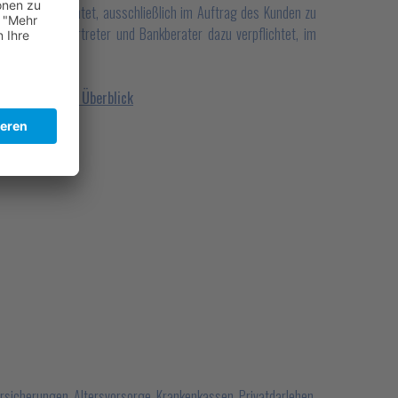
r dazu verpflichtet, ausschließlich im Auftrag des Kunden zu
sicherungsvertreter und Bankberater dazu verpflichtet, im
 bei Maklern im Überblick
Versicherungen, Altersvorsorge, Krankenkassen, Privatdarlehen,