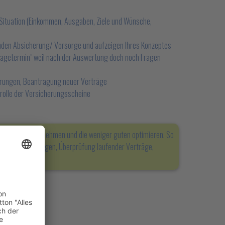
n Situation (Einkommen, Ausgaben, Ziele und Wünsche,
nden Absicherung/ Vorsorge und aufzeigen Ihres Konzeptes
"Fragetermin" weil nach der Auswertung doch noch Fragen
erungen, Beantragung neuer Verträge
rolle der Versicherungsscheine
icherungen übernehmen und die weniger guten optimieren. So
ung, Adressänderungen, Überprüfung laufender Verträge,