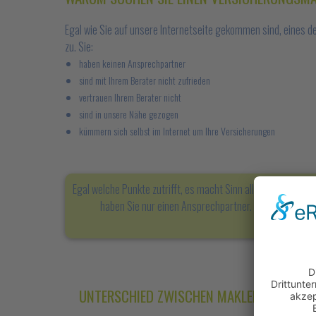
Egal wie Sie auf unsere Internetseite gekommen sind, eines d
zu. Sie:
haben keinen Ansprechpartner
sind mit Ihrem Berater nicht zufrieden
vertrauen Ihrem Berater nicht
sind in unsere Nähe gezogen
kümmern sich selbst im Internet um Ihre Versicherungen
Egal welche Punkte zutrifft, es macht Sinn alle bestehend
haben Sie nur einen Ansprechpartner. Service steht be
UNTERSCHIED ZWISCHEN MAKLER, VERTRET