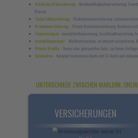
Arbeitskraftabsicherung
- Berufsunfähigkeitsversicherung, Erwer
Disease
Todesfallabsicherung
- Risikolebensversicherung, Lebensversiche
Krankenversicherung
- Private Krankenversicherung, Krankenzusa
Finanzierungen
-Immobilienfinanzierung, Anschlussfinanzierung, F
Immobilienverkauf
- Marktwertanalyse, im Internet präsentieren, 
Private Kredite
- Neues oder gebrauchtes Auto, zur freien Verfügu
Girokonten
- Komplett kostenloses Konto mit EC-Karte und inklusiv
UNTERSCHIEDE ZWISCHEN MAKLERN, ONLIN
VERSICHERUNGEN