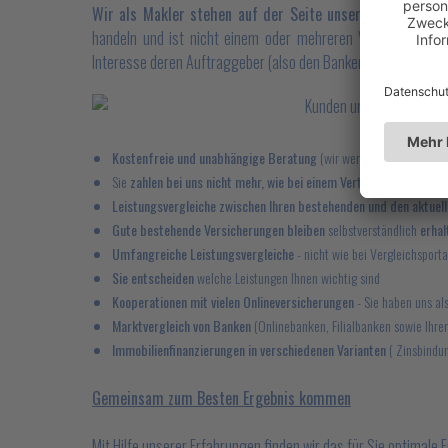
Wir als Makler stehen auf der Seite unserer Kunden un
handeln und ist nicht einem oder mehreren Versicherungen
Interesse deren Auftraggeber (also den Banken und Versicher
Kostenfreie und unabhängige Beratung
(wir werden anhand von Pr
Sie
zahlen bei uns nicht mehr, wie bei einem Vertragsabschluss i
Leistungsvergleiche zwischen Ihren bestehenden und den aktue
Gute bestehende Versicherungen bleiben
selbstverständlich
erhal
Umfangreiche Leistungsvergleiche
- nicht wie bei Vergleichsporta
Sie entscheiden
welche Leistungen Ihnen wichtig sind
Kooperationen mit vielen Onlineversicherungen
- Sie haben uns al
Marktvergleich von Banken
(Onlinebanken, Filialbanken sowie Ihre
Immobilienfinanzierungen in verschiedenen Varianten
( Zinsbindun
Gemeinsam zum Besten Ergebnis kommen
Mit Hilfe unserer Erfahrungen finden wir das für Sie optimale