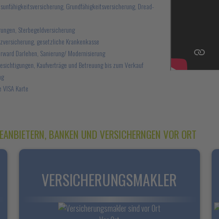
bsunfähigkeitsversicherung, Grundfähigkeitsversicherung, Dread-
rungen, Sterbegeldversicherung
tzversicherung, gesetzliche Krankenkasse
orward Darlehen, Sanierung/ Modernisierung
Besichtigungen, Kaufverträge und Betreuung bis zum Verkauf
ng
e VISA Karte
EANBIETERN, BANKEN UND VERSICHERNGEN VOR ORT
VERSICHERUNGSMAKLER