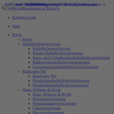
Kunden-Login
Start
Start
Privat
Haftpflichtversicherung
Privat
Private Haftpflichtversicherung
Privat
Haus- und Grundbesitzerhaftpflichtversicherung
Haftpflichtversicherung
Bauherrenhaftpflichtversicherungen
Haftpflichtversicherung
Gewässerschadenhaftpflichtversicherung
Private Haftpflichtversicherung
Rund ums Tier
Haus- und Grundbesitzerhaftpflichtversicherung
Hundehalterhaftpflichtversicherung
Bauherrenhaftpflichtversicherungen
< zurück
Finanztest und das
Pferdehalterhaftpflichtversicherung
Gewässerschadenhaftpflichtversicherung
27.08.2018
Haus, Wohnen & Recht
Rund ums Tier
beantragen einer
Hausratversicherung
Rund ums Tier
Wohngebäudeversicherung
Hundehalterhaftpflichtversicherung
Berufsunfähigkeitsversicherung
Glasversicherung
Pferdehalterhaftpflichtversicherung
Bauversicherungen
Haus, Wohnen & Recht
Bauherrenhaftpflichtversicherung
Haus, Wohnen & Recht
Feuerrohbauversicherung
Hausratversicherung
Bauleistungsversicherung
Wohngebäudeversicherung
Rechtsschutzversicherung
Glasversicherung
Was für ein fataler Artikel der
Arbeitskraftabsicherung
Bauversicherungen