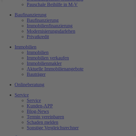
Pauschale Beihilfe in M-V
Service
Baufinanzierung
Kunden-APP
Baufinanzierung
Blog-News
Immobilienfinanzierung
Termin vereinbaren
Website*
Modernisierungsdarlehen
Schaden melden
Privatkredit
Sonstige Vergleichsrechner
Alter*
Immobilien
Über uns
Telefon*
Immobilien
Kurzvorstellung
Immobilien verkaufen
E-Mail*
Kundenmeinungen Bewertungen
Immobilienmakler
Honorar oder Provision
Website*
Aktuelle Immobilienangebote
Versicherungspartner
Bauträger
Vorname*
Onlineberatung
Wohnort*
Service
Telefon*
Service
Kunden-APP
Website*
Blog-News
Termin vereinbaren
Mailadresse*
Schaden melden
Sonstige Vergleichsrechner
Name*