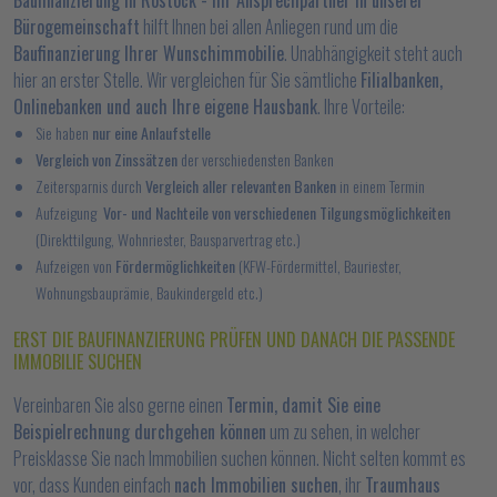
Baufinanzierung in Rostock - Ihr Ansprechpartner in unserer
Bürogemeinschaft
hilft Ihnen bei allen Anliegen rund um die
Baufinanzierung Ihrer Wunschimmobilie
. Unabhängigkeit steht auch
hier an erster Stelle. Wir vergleichen für Sie sämtliche
Filialbanken,
Onlinebanken und auch Ihre eigene Hausbank
. Ihre Vorteile:
Sie haben
nur eine Anlaufstelle
Vergleich von Zinssätzen
der verschiedensten Banken
Zeitersparnis durch
Vergleich aller relevanten Banken
in einem Termin
Aufzeigung
Vor- und Nachteile von verschiedenen Tilgungsmöglichkeiten
(Direkttilgung, Wohnriester, Bausparvertrag etc.)
Aufzeigen von
Fördermöglichkeiten
(KFW-Fördermittel, Bauriester,
Wohnungsbauprämie, Baukindergeld etc.)
ERST DIE BAUFINANZIERUNG PRÜFEN UND DANACH DIE PASSENDE
IMMOBILIE SUCHEN
Vereinbaren Sie also gerne einen
Termin, damit Sie eine
Beispielrechnung durchgehen können
um zu sehen, in welcher
Preisklasse Sie nach Immobilien suchen können. Nicht selten kommt es
vor, dass Kunden einfach
nach Immobilien suchen
, ihr
Traumhaus