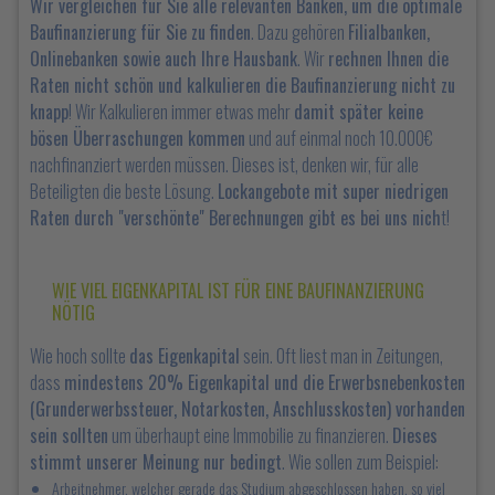
Wir vergleichen für Sie alle relevanten Banken, um die optimale
Baufinanzierung für Sie zu finden
. Dazu gehören
Filialbanken,
Onlinebanken sowie auch Ihre Hausbank
. Wir
rechnen Ihnen die
Raten nicht schön und kalkulieren die Baufinanzierung nicht zu
knapp
! Wir Kalkulieren immer etwas mehr
damit später keine
bösen Überraschungen kommen
und auf einmal noch 10.000€
nachfinanziert werden müssen. Dieses ist, denken wir, für alle
Beteiligten die beste Lösung.
Lockangebote mit super niedrigen
Raten durch "verschönte" Berechnungen gibt es bei uns nich
t!
WIE VIEL EIGENKAPITAL IST FÜR EINE BAUFINANZIERUNG
NÖTIG
Wie hoch sollte
das Eigenkapital
sein. Oft liest man in Zeitungen,
dass
mindestens 20% Eigenkapital und die Erwerbsnebenkosten
(Grunderwerbssteuer, Notarkosten, Anschlusskosten) vorhanden
sein sollten
um überhaupt eine Immobilie zu finanzieren.
Dieses
stimmt unserer Meinung nur bedingt
. Wie sollen zum Beispiel:
Arbeitnehmer, welcher gerade das Studium abgeschlossen haben, so viel