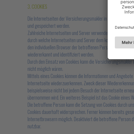
3. COOKIES
Die Internetseiten der Versicherungsmakler in Rostock - Ale
und gespeichert werden.
Zahlreiche Internetseiten und Server verwenden Cookies. Viele
durch welche Internetseiten und Server dem konkreten Intern
den individuellen Browser der betroffenen Person von anderen
wiedererkannt und identifiziert werden.
Durch den Einsatz von Cookies kann die Versicherungsmakler in
nicht möglich wären.
Mittels eines Cookies können die Informationen und Angebote 
Internetseite wiederzuerkennen. Zweck dieser Wiedererkennung
beispielsweise nicht bei jedem Besuch der Internetseite ern
übernommen wird. Ein weiteres Beispiel ist das Cookie eines Wa
Die betroffene Person kann die Setzung von Cookies durch uns
Cookies dauerhaft widersprechen. Ferner können bereits gese
Internetbrowsern möglich. Deaktiviert die betroffene Person 
nutzbar.