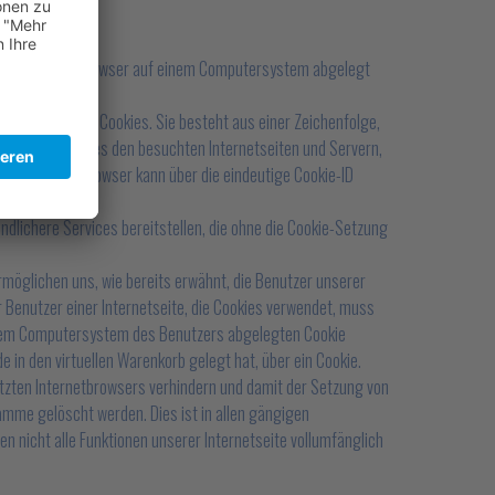
 einen Internetbrowser auf einem Computersystem abgelegt
ige Kennung des Cookies. Sie besteht aus einer Zeichenfolge,
es ermöglicht es den besuchten Internetseiten und Servern,
mter Internetbrowser kann über die eindeutige Cookie-ID
ndlichere Services bereitstellen, die ohne die Cookie-Setzung
rmöglichen uns, wie bereits erwähnt, die Benutzer unserer
 Benutzer einer Internetseite, die Cookies verwendet, muss
uf dem Computersystem des Benutzers abgelegten Cookie
e in den virtuellen Warenkorb gelegt hat, über ein Cookie.
utzten Internetbrowsers verhindern und damit der Setzung von
amme gelöscht werden. Dies ist in allen gängigen
n nicht alle Funktionen unserer Internetseite vollumfänglich