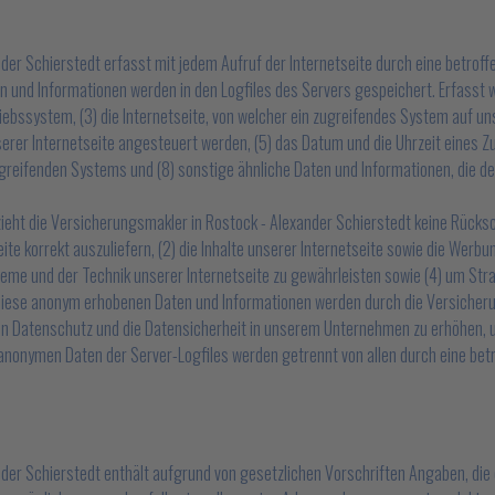
nder Schierstedt erfasst mit jedem Aufruf der Internetseite durch eine betrof
n und Informationen werden in den Logfiles des Servers gespeichert. Erfasst
bssystem, (3) die Internetseite, von welcher ein zugreifendes System auf uns
er Internetseite angesteuert werden, (5) das Datum und die Uhrzeit eines Zugri
zugreifenden Systems und (8) sonstige ähnliche Daten und Informationen, die d
ieht die Versicherungsmakler in Rostock - Alexander Schierstedt keine Rücksc
ite korrekt auszuliefern, (2) die Inhalte unserer Internetseite sowie die Werbu
me und der Technik unserer Internetseite zu gewährleisten sowie (4) um Stra
Diese anonym erhobenen Daten und Informationen werden durch die Versicheru
den Datenschutz und die Datensicherheit in unserem Unternehmen zu erhöhen, um
 anonymen Daten der Server-Logfiles werden getrennt von allen durch eine 
ander Schierstedt enthält aufgrund von gesetzlichen Vorschriften Angaben, di