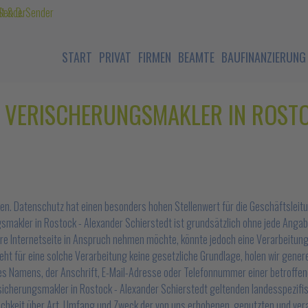
START
PRIVAT
FIRMEN
BEAMTE
BAUFINANZIERUNG
VERISCHERUNGSMAKLER IN ROSTO
en. Datenschutz hat einen besonders hohen Stellenwert für die Geschäftsleit
gsmakler in Rostock - Alexander Schierstedt ist grundsätzlich ohne jede Ang
 Internetseite in Anspruch nehmen möchte, könnte jedoch eine Verarbeitung 
 für eine solche Verarbeitung keine gesetzliche Grundlage, holen wir generell
s Namens, der Anschrift, E-Mail-Adresse oder Telefonnummer einer betroffene
sicherungsmakler in Rostock - Alexander Schierstedt geltenden landesspezif
chkeit über Art, Umfang und Zweck der von uns erhobenen, genutzten und ver