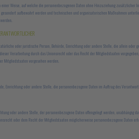
 einer Weise, auf welche die personenbezogenen Daten ohne Hinzuziehung zusätzlicher Inf
n gesondert aufbewahrt werden und technischen und organisatorischen Maßnahmen unterlie
n werden.
VERANTWORTLICHER
 natürliche oder juristische Person, Behörde, Einrichtung oder andere Stelle, die allein od
dieser Verarbeitung durch das Unionsrecht oder das Recht der Mitgliedstaaten vorgegebe
er Mitgliedstaaten vorgesehen werden.
örde, Einrichtung oder andere Stelle, die personenbezogene Daten im Auftrag des Verantwort
richtung oder andere Stelle, der personenbezogene Daten offengelegt werden, unabhängig davo
srecht oder dem Recht der Mitgliedstaaten möglicherweise personenbezogene Daten erhalt