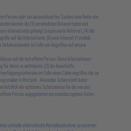
fene Person oder ein automatisiertes System eine Reihe von
 werden können die (1) verwendeten Browsertypen und
ere Internetseite gelangt (sogenannte Referrer), (4) die
ffs auf die Internetseite, (6) eine Internet-Protokoll-
er Gefahrenabwehr im Falle von Angriffen auf unsere
hlüsse auf die betroffene Person. Diese Informationen
ng für diese zu optimieren, (3) die dauerhafte
fverfolgungsbehörden im Falle eines Cyberangriffes die zur
ngsmakler in Rostock - Alexander Schierstedt daher
 letztlich ein optimales Schutzniveau für die von uns
betroffene Person angegebenen personenbezogenen Daten
e eine schnelle elektronische Kontaktaufnahme zu unserem