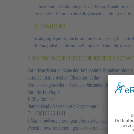
Dritter ist eine natürliche oder juristische Person, Behörde, Einri
des Verantwortlichen oder des Auftragsverarbeiters befugt sind, di
K) EINWILLIGUNG
Einwilligung ist jede von der betroffenen Person freiwillig für den
Handlung, mit der die betroffene Person zu verstehen gibt, dass sie
2. NAME UND ANSCHRIFT DES FÜR DIE VERARBEITUNG VERA
Verantwortlicher im Sinne der Datenschutz-Grundverordnung,
datenschutzrechtlichem Charakter ist die:
Versicherungsmakler in Rostock - Alexander Schierstedt
Barnstorfer Weg 2
18057 Rostock
Deutschland / Mecklenburg-Vorpommern
Tel.: 0381 87 75 41 41
E-Mail: info@versicherungsmakler-rostock.com
Website: www.versicherungsmakler-rostock.com