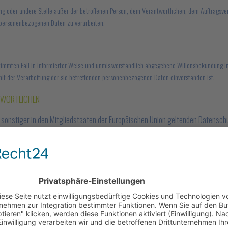
chtung oder andere Stelle außer der betroffenen Person, dem Verantwortlichen, dem Auftrags
e personenbezogenen Daten zu verarbeiten.
 bestimmten Fall in informierter Weise und unmissverständlich abgegebene Willensbekundung 
 mit der Verarbeitung der sie betreffenden personenbezogenen Daten einverstanden ist.
NTWORTLICHEN
 sonstiger in den Mitgliedstaaten der Europäischen Union geltenden Datens