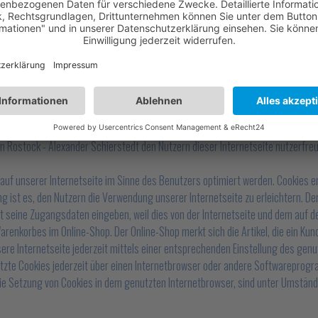
xander Schierstedt verwenden Cookies. Cookies sind Textdateien, welche über
 Cookies enthalten eine sogenannte Cookie-ID. Eine Cookie-ID ist eine eindeut
etbrowser zugeordnet werden können, in dem das Cookie gespeichert wurde. Di
 Internetbrowsern, die andere Cookies enthalten, zu unterscheiden. Ein bestim
 Rostock - Alexander Schierstedt den Nutzern dieser Internetseite nutzerfreu
auf unserer Internetseite im Sinne des Benutzers optimiert werden. Cookies e
 ist es, den Nutzern die Verwendung unserer Internetseite zu erleichtern. Der
eut seine Zugangsdaten eingeben, weil dies von der Internetseite und dem a
renkorbes im Online-Shop. Der Online-Shop merkt sich die Artikel, die ein Kund
ere Internetseite jederzeit mittels einer entsprechenden Einstellung des gen
tzte Cookies jederzeit über einen Internetbrowser oder andere Softwareprogr
die Setzung von Cookies in dem genutzten Internetbrowser, sind unter Umstände