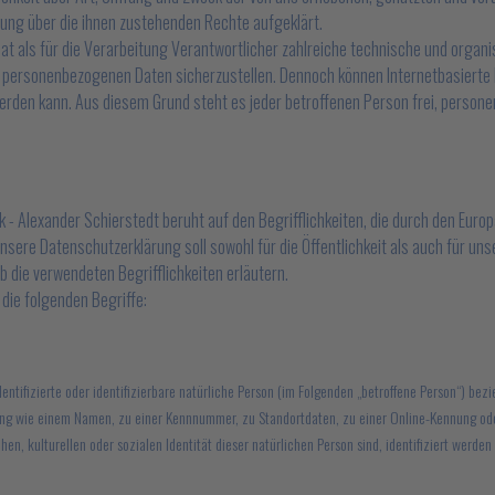
ung über die ihnen zustehenden Rechte aufgeklärt.
hat als für die Verarbeitung Verantwortlicher zahlreiche technische und org
en personenbezogenen Daten sicherzustellen. Dennoch können Internetbasiert
werden kann. Aus diesem Grund steht es jeder betroffenen Person frei, person
- Alexander Schierstedt beruht auf den Begrifflichkeiten, die durch den Euro
re Datenschutzerklärung soll sowohl für die Öffentlichkeit als auch für uns
b die verwendeten Begrifflichkeiten erläutern.
die folgenden Begriffe:
entifizierte oder identifizierbare natürliche Person (im Folgenden „betroffene Person“) bezi
nnung wie einem Namen, zu einer Kennnummer, zu Standortdaten, zu einer Online-Kennung 
en, kulturellen oder sozialen Identität dieser natürlichen Person sind, identifiziert werden