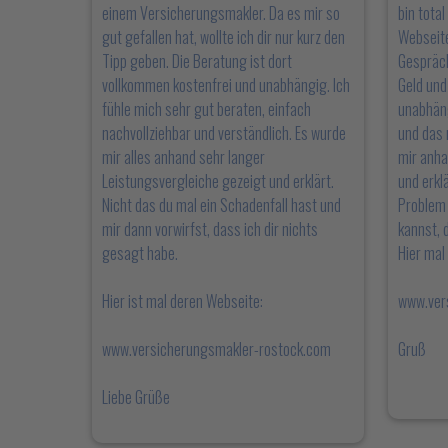
einem Versicherungsmakler. Da es mir so
bin total
gut gefallen hat, wollte ich dir nur kurz den
Webseite
Tipp geben. Die Beratung ist dort
Gespräch
vollkommen kostenfrei und unabhängig. Ich
Geld und
fühle mich sehr gut beraten, einfach
unabhäng
nachvollziehbar und verständlich. Es wurde
und das 
mir alles anhand sehr langer
mir anha
Leistungsvergleiche gezeigt und erklärt.
und erklä
Nicht das du mal ein Schadenfall hast und
Problem 
mir dann vorwirfst, dass ich dir nichts
kannst, d
gesagt habe.
Hier mal
Hier ist mal deren Webseite:
www.ver
www.versicherungsmakler-rostock.com
Gruß
Liebe Grüße