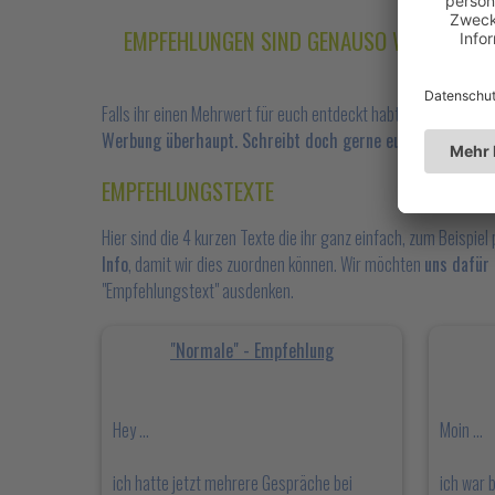
EMPFEHLUNGEN SIND GENAUSO WICHTIG WI
Falls ihr einen Mehrwert für euch entdeckt habt, sollte dies d
Werbung überhaupt. Schreibt doch gerne euren Freunden 
EMPFEHLUNGSTEXTE
Hier sind die 4 kurzen Texte die ihr ganz einfach, zum Beisp
Info
, damit wir dies zuordnen können. Wir möchten
uns dafür
"Empfehlungstext" ausdenken.
"Normale" - Empfehlung
Hey ...
Moin ...
ich hatte jetzt mehrere Gespräche bei
ich war 