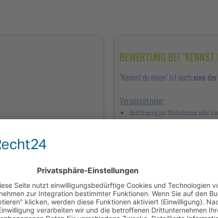
BEWERTUNG BEI "KENNST 
"Kennst du einen" ist auch
eine de
Voraussetzung:
Bestätigung per Mailadresse oder Ve
n
Smartphone mit einem Android
Hier musst du
nach der Abgabe 
Betrug bestmöglich zu umgehe
ve Bewertung :-)
verifizieren. Also,
"push the Butto
<<
>>>
B