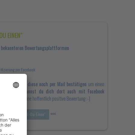
DU EINEN"
r bekannteren Bewertungsplattformen
rifizierung per Facebook
der Bewertung diese noch per Mail bestätigen
um einen
n.
Alternativ kannst du dich dort auch mit Facebook
n"
und schreib eine hoffentlich positive Bewertung :-)
<<<
ewertung "Kennst-Du-Einen"