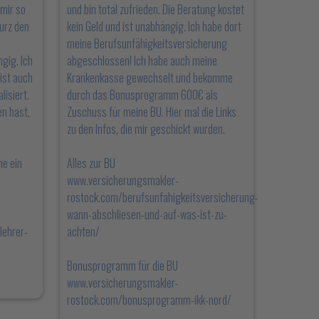
mir so
und bin total zufrieden. Die Beratung kostet
kurz den
kein Geld und ist unabhängig. Ich habe dort
meine Berufsunfähigkeitsversicherung
gig. Ich
abgeschlossen! Ich habe auch meine
ist auch
Krankenkasse gewechselt und bekomme
lisiert.
durch das Bonusprogramm 600€ als
n hast,
Zuschuss für meine BU. Hier mal die Links
zu den Infos, die mir geschickt wurden.
ne ein
Alles zur BU
www.versicherungsmakler-
rostock.com/berufsunfahigkeitsversicherung-
wann-abschliesen-und-auf-was-ist-zu-
lehrer-
achten/
Bonusprogramm für die BU
www.versicherungsmakler-
rostock.com/bonusprogramm-ikk-nord/