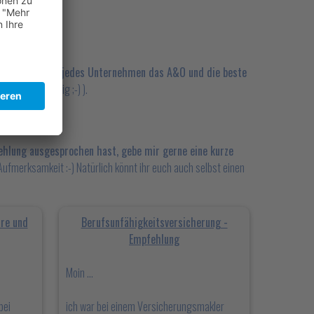
ngen sind für jedes Unternehmen das A&O und die beste
nfügen und fertig ;-) ).
hlung ausgesprochen hast, gebe mir gerne eine kurze
ufmerksamkeit :-) Natürlich könnt ihr euch auch selbst einen
re und
Berufsunfähigkeitsversicherung -
Empfehlung
Moin ...
bei
ich war bei einem Versicherungsmakler