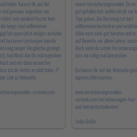
 zufrieden. Kannst dir auf der
einem Versicherungsmakler. Da es 
 mal genauer angucken, ein
gut gefallen hat, wollte ich dir nur 
 lohnt sich wirklich! Kostet kein
Tipp geben. Die Beratung ist dort
 die Jungs sind vollkommen
vollkommen kostenfrei und unabhän
ig! Ich spare jetzt einiges an Kohle
fühle mich sehr gut beraten und er 
mit besseren Leistungen (wurde
auf Beamte, vor allem Lehrer, spezia
nd ewig langer Vergleiche gezeigt
Auch wenn du schon Versicherunge
rt), top! Nicht das Du mal irgendein
lass sie ruhig mal überprüfen.
hast und mir dann vorwerfen
ass ich dir nichts erzählt habe :-P
Du kannst dir auf der Webseite ger
 der Link zu Webseite.
eigenes Bild machen:
sicherungsmakler-rostock.com
www.versicherungsmakler-
rostock.com/versicherungen-fuer-
und-lehramtsstudenten/
Liebe Grüße