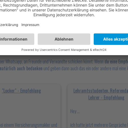
E POSITIVE BEWERTUNGEN
och auch
für deine Freunde und Verwandte interessant sein
, oder?
Empfehlu
einen kurzen Text
(habe hier 4 grob vorbereitet, kopieren, Whatsapp öffnen, ei
iel per Whatsapp, an Freunde und Verwandte schicken könnt. Wenn
du eine Empfe
 natürlich auch bedanken
und geben dann auch das ein oder andere mal eine A
"Locker" - Empfehlung
Lehramtsstudenten, Referenda
Lehrer - Empfehlung
Hey ...
bei einem Versicherungsmakler und
ich hatte jetzt mehrere Gespräche 