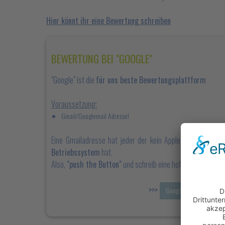
Hier könnt ihr eine Bewertung schreiben
BEWERTUNG BEI "GOOGLE"
"Google" ist die
für uns beste Bewertungsplattform
Voraussetzung:
Gmail/Googlemail Adresse!
Eine Gmailadresse hat jeder der kein Apple, sondern ei
Betriebssystem
hat.
Also,
"push the Button"
und schreib eine hoffentlich positi
>>>
<
Googlebewertung