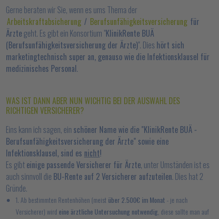
Gerne beraten wir Sie, wenn es ums Thema der
Arbeitskraftabsicherung
/
Berufsunfähigkeitsversicherung
für
Ärzte
geht. Es gibt ein Konsortium "
KlinikRente BUÄ
(Berufsunfähigkeitsversicherung der Ärzte)
". Dies
hört sich
marketingtechnisch super an, genauso wie die Infektionsklausel für
medizinisches Personal
.
WAS IST DANN ABER NUN WICHTIG BEI DER AUSWAHL DES
RICHTIGEN VERSICHERER?
Eins kann ich sagen, ein
schöner Name wie die "KlinikRente BUÄ -
Berufsunfähigkeitsversicherung der Ärzte" sowie eine
Infektionsklausel, sind es
nicht
!
Es gibt
einige passende Versicherer für Ärzte
, unter Umständen ist es
auch sinnvoll die
BU-Rente auf 2 Versicherer aufzuteilen
. Dies hat 2
Gründe.
1. Ab bestimmten Rentenhöhen (meist
über 2.500€ im Monat
- je nach
Versicherer) wird
eine ärztliche Untersuchung notwendig
, diese sollte man auf