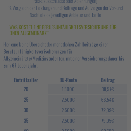
Risikoausschlüsse oder Ablehnungen)
3. Vergleich der Leistungen und Beiträge und Aufzeigen der Vor-und
Nachteile de jeweiligen Anbieter und Tarife
WAS KOSTET EINE BERUFSUNFÄHIGKEITSVERSICHERUNG FÜR
EINEN ALLGEMEINARZT
Hier eine kleine Übersicht der monatlichen
Zahlbeiträge einer
Berufsunfähigkeitsverischerungen für
Allgemeinärzte/Medizinstudenten
, mit einer
Versicherungsdauer bis
zum 67 Lebensjahr
.
Eintrittsalter
BU-Rente
Beitrag
20
1.500€
38,57€
25
2.500€
66,54€
30
2.500€
72,09€
35
2.500€
79,05€