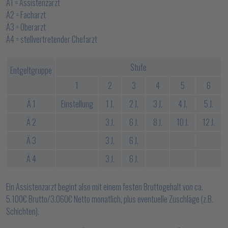
Ä1 = Assistenzarzt
Ä2 = Facharzt
Ä3 = Oberarzt
Ä4 = stellvertretender Chefarzt
Stufe
Entgeltgruppe
1
2
3
4
5
6
Ä 1
Einstellung
1 J.
2 J.
3 J.
4 J.
5 J.
Ä 2
3 J.
6 J.
8 J.
10 J.
12 J.
Ä 3
3 J.
6 J.
Ä 4
3 J.
6 J.
Ein Assistenzarzt begint also mit einem festen Bruttogehalt von ca.
5.100€ Brutto/3.060€ Netto monatlich, plus eventuelle Zuschläge (z.B.
Schichten).