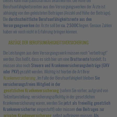
Dieses kann man pauschal nicht beantworten. Die Höhe der
Berufsunfähigkeitsrenten aus den Versorgungswerken der Ärzte ist
abhängig von den geleisteten Beiträgen (Anzahl und Höhe der Beiträge).
Die
durchschnittliche Berufsunfähigkeitsrente aus den
Versorgungswerken
der Ärzte soll bei
ca. 2.500€
liegen. Genaue Zahlen
haben wir noch nicht in Erfahrung bringen können.
ABZÜGE DER BERUFSUNFÄHIGKEITSVERSICHERUNG
Die Leistungen aus dem Versorgungswerk müssen noch "verbeitragt"
werden. Das heißt, dass es sich hier um eine
Bruttorente
handelt. Es
müssen also noch
Steuern und Krankenversicherungsbeiträge (GKV
oder PKV)
gezahlt werden. Wichtig ist hierbei die Art Ihrer
Krankenversicherung
. Im Falle der Berufsunfähigkeit bleiben
Sie
versicherungsfreies Mitglied in der
gesetzlichen Krankenversicherung
(sofern Sie vorher, aufgrund von
Teilzeitanstellung, versicherungspflichtig in der gesetzlichen
Krankenversicherung waren, werden Sie
jetzt als freiwillig gesetzlich
Krankenversicherter
eingestuft!) oder müssen
den Beitrages zur
privaten Krankenversicherung
selbst aufbringen müssen.
Als