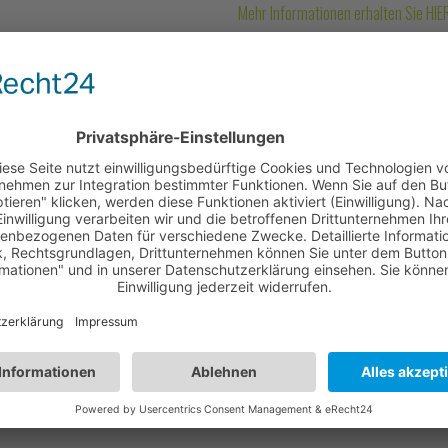
Mehr Informationen erhalten Sie HIE
DREAD-DISEASE-VERSIC
te Rente bis zum Vertragsende, wenn
Eine
Dread-Disease-Versicherung
z
einer der versicherten Erkrankung
Mehr Informationen erhalten Sie HIE
 VERGLEICHEN
 wir dir gerne schnell erstellen. Für den ersten groben Überblick brauchen wir 