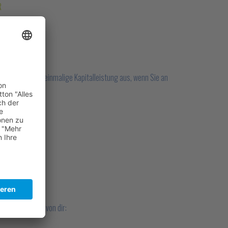
R
HERUNG
ahlt Ihnen eine einmalige Kapitalleistung aus, wenn Sie an
en
leiden.
R
folgende Daten von dir: