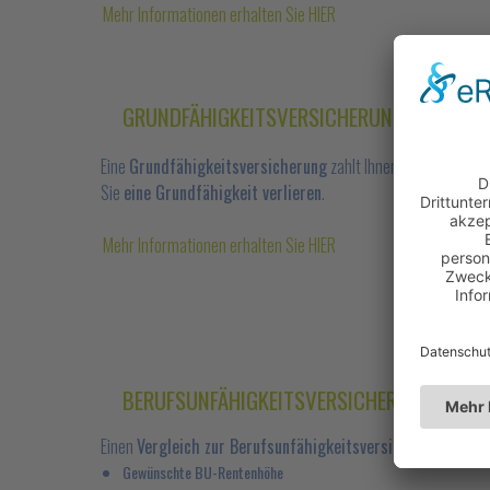
Mehr Informationen erhalten Sie HIER
GRUNDFÄHIGKEITSVERSICHERUNG
Eine
Grundfähigkeitsversicherung
zahlt Ihnen die versicher
Sie
eine Grundfähigkeit verlieren
.
Mehr Informationen erhalten Sie HIER
BERUFSUNFÄHIGKEITSVERSICHERUNG JETZT
Einen
Vergleich zur Berufsunfähigkeitsversicherung
können
Gewünschte BU-Rentenhöhe