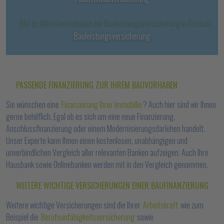
Bauleistungsversicherung
PASSENDE FINANZIERUNG ZUR IHREM BAUVORHABEN
Sie wünschen eine
Finanzierung Ihrer Immobilie
? Auch hier sind wir Ihnen
gerne behilflich. Egal ob es sich um eine neue Finanzierung,
Anschlussfinanzierung oder einem Modernisierungsdarlehen handelt.
Unser Experte kann Ihnen einen kostenlosen, unabhängigen und
unverbindlichen Vergleich aller relevanten Banken aufzeigen. Auch Ihre
Hausbank sowie Onlinebanken werden mit in den Vergleich genommen.
WEITERE WICHTIGE VERSICHERUNGEN EINER BAUFINANZIERUNG
Weitere wichtige Versicherungen sind die Ihrer
Arbeitskraft
wie zum
Beispiel die
Berufsunfähigkeitsversicherung
sowie