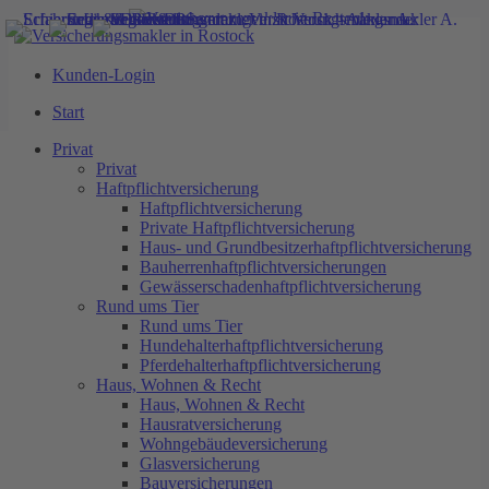
Kunden-Login
Start
Start
Privat
Haftpflichtversicherung
Privat
Private Haftpflichtversicherung
Privat
Haus- und Grundbesitzerhaftpflichtversicherung
Haftpflichtversicherung
Bauherrenhaftpflichtversicherungen
Haftpflichtversicherung
Gewässerschadenhaftpflichtversicherung
Private Haftpflichtversicherung
Rund ums Tier
Haus- und Grundbesitzerhaftpflichtversicherung
Hundehalterhaftpflichtversicherung
Bauherrenhaftpflichtversicherungen
Pferdehalterhaftpflichtversicherung
Gewässerschadenhaftpflichtversicherung
Haus, Wohnen & Recht
Rund ums Tier
Hausratversicherung
Bonusprogramm IKK Nord
Rund ums Tier
Wohngebäudeversicherung
Hundehalterhaftpflichtversicherung
Bonusprogramm IKK Nord
Glasversicherung
Pferdehalterhaftpflichtversicherung
Bauversicherungen
Haus, Wohnen & Recht
Bauherrenhaftpflichtversicherung
Haus, Wohnen & Recht
GKV-Vergleich
Feuerrohbauversicherung
Hausratversicherung
GKV-Vergleich
Bauleistungsversicherung
Wohngebäudeversicherung
Rechtsschutzversicherung
Glasversicherung
Arbeitskraftabsicherung
Bauversicherungen
Krankenversicherung der Rentner - KVdR