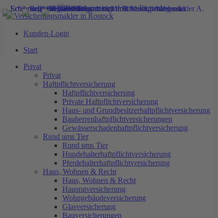
Kunden-Login
Start
Start
Privat
Haftpflichtversicherung
Privat
Private Haftpflichtversicherung
Privat
Haus- und Grundbesitzerhaftpflichtversicherung
Haftpflichtversicherung
Bauherrenhaftpflichtversicherungen
Haftpflichtversicherung
Gewässerschadenhaftpflichtversicherung
Private Haftpflichtversicherung
Rund ums Tier
Haus- und Grundbesitzerhaftpflichtversicherung
Hundehalterhaftpflichtversicherung
Bauherrenhaftpflichtversicherungen
Private Rentenversicherung in
Pferdehalterhaftpflichtversicherung
Gewässerschadenhaftpflichtversicherung
Haus, Wohnen & Recht
Rund ums Tier
Rostock
Hausratversicherung
Rund ums Tier
Wohngebäudeversicherung
Hundehalterhaftpflichtversicherung
Glasversicherung
Pferdehalterhaftpflichtversicherung
Bauversicherungen
Haus, Wohnen & Recht
Bauherrenhaftpflichtversicherung
Haus, Wohnen & Recht
Feuerrohbauversicherung
Hausratversicherung
Bauleistungsversicherung
Wohngebäudeversicherung
Rechtsschutzversicherung
Glasversicherung
Arbeitskraftabsicherung
Bauversicherungen