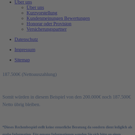
Über uns
Über uns
150.000€ (steuerfrei)
Kurzvorstellung
Kundenmeinungen Bewertungen
50.000€ (andere Hälfte der Erträge) - 25% (angenommener
Honorar oder Provision
Versicherungspartner
persönlicher Steuersatz) =
Datenschutz
12.500€ (Steuern an das Finanzamt)
Impressum
37.500€ (nach Steuern von der zweiten Hälfte der Erträge übrig) +
Sitemap
150.000€ (steuerfrei) =
187.500€ (Nettoauszahlung)
Somit würden in diesem Beispiel von den 200.000€ noch 187.500€
Netto übrig bleiben.
*Dieses Rechenbespiel stellt keine steuerliche Beratung da sondern dient lediglich als
grobe Information. Für genaue Informationen wenden Sie sich bitte an einen