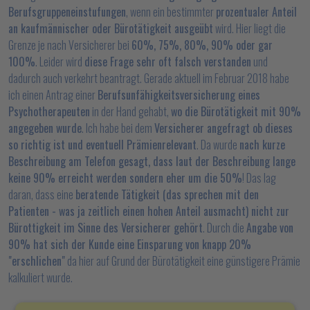
Berufsgruppeneinstufungen
, wenn ein bestimmter
prozentualer Anteil
an kaufmännischer oder Bürotätigkeit ausgeübt
wird. Hier liegt die
Grenze je nach Versicherer bei
60%, 75%, 80%, 90% oder gar
100%
. Leider wird
diese Frage sehr oft falsch verstanden
und
dadurch auch verkehrt beantragt. Gerade aktuell im Februar 2018 habe
ich einen Antrag einer
Berufsunfähigkeitsversicherung eines
Psychotherapeuten
in der Hand gehabt,
wo die Bürotätigkeit mit 90%
angegeben wurde
. Ich habe bei dem
Versicherer angefragt ob dieses
so richtig ist und eventuell Prämienrelevant
. Da wurde
nach kurze
Beschreibung am Telefon gesagt, dass laut der Beschreibung lange
keine 90% erreicht werden sondern eher um die 50%
! Das lag
daran, dass eine
beratende Tätigkeit (das sprechen mit den
Patienten - was ja zeitlich einen hohen Anteil ausmacht) nicht zur
Bürottigkeit im Sinne des Versicherer gehört
. Durch die
Angabe von
90% hat sich der Kunde eine Einsparung von knapp 20%
"erschlichen"
da hier auf Grund der Bürotätigkeit eine günstigere Prämie
kalkuliert wurde.