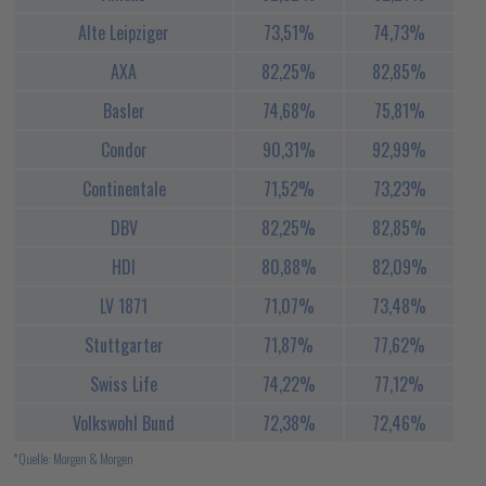
Alte Leipziger
73,51%
74,73%
AXA
82,25%
82,85%
Basler
74,68%
75,81%
Condor
90,31%
92,99%
Continentale
71,52%
73,23%
DBV
82,25%
82,85%
HDI
80,88%
82,09%
LV 1871
71,07%
73,48%
Stuttgarter
71,87%
77,62%
Swiss Life
74,22%
77,12%
Volkswohl Bund
72,38%
72,46%
*Quelle: Morgen & Morgen