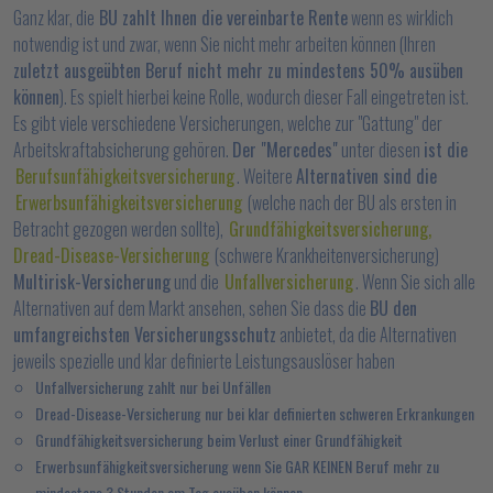
Ganz klar, die
BU zahlt Ihnen die vereinbarte Rente
wenn es wirklich
notwendig ist und zwar, wenn Sie nicht mehr arbeiten können (Ihren
zuletzt ausgeübten Beruf nicht mehr zu mindestens 50% ausüben
können
). Es spielt hierbei keine Rolle, wodurch dieser Fall eingetreten ist.
Es gibt viele verschiedene Versicherungen, welche zur "Gattung" der
Arbeitskraftabsicherung gehören.
Der "Mercedes"
unter diesen
ist die
Berufsunfähigkeitsversicherung
. Weitere
Alternativen sind die
Erwerbsunfähigkeitsversicherung
(welche nach der BU als ersten in
Betracht gezogen werden sollte),
Grundfähigkeitsversicherung,
Dread-Disease-Versicherung
(schwere Krankheitenversicherung)
Multirisk-Versicherung
und die
Unfallversicherung
. Wenn Sie sich alle
Alternativen auf dem Markt ansehen, sehen Sie dass die
BU den
umfangreichsten Versicherungsschutz
anbietet, da die Alternativen
jeweils spezielle und klar definierte Leistungsauslöser haben
Unfallversicherung zahlt nur bei Unfällen
Dread-Disease-Versicherung nur bei klar definierten schweren Erkrankungen
Grundfähigkeitsversicherung beim Verlust einer Grundfähigkeit
Erwerbsunfähigkeitsversicherung wenn Sie GAR KEINEN Beruf mehr zu
mindestens 3 Stunden am Tag ausüben können