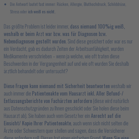
Die Antwort lautet fast immer: Rücken, Allergie, Bluthochdruck, Schilddrüse,
Stress oder
ich weiß es nicht.
Das größte Problem ist leider immer,
dass niemand 100%ig weiß,
weshalb er beim Arzt war bzw. was für Diagnosen bzw.
Nebendiagnosen gestellt wurden
. Sind diese gesichert oder war es nur
ein Verdacht, gab es dadurch Zeiten der Arbeitsunfähigkeit, wurden
Medikamente verschrieben – wenn ja welche, wie oft traten diese
Beschwerden in der Vergangenheit auf und wie oft wurden Sie deshalb
ärztlich behandelt oder untersucht?
Diese Fragen kann niemand mit Sicherheit beantworten
weshalb wir
auch immer die
Patientenakte vom Hausarzt inkl. Aller Befund-/
Entlassungsberichte von Fachärzten anfordern
(diese wird natürlich
aus Datenschutzgründen zu Ihnen geschickt oder Sie holen diese beim
Hausarzt ab). Sie haben auch vom Gesetz her ein
Anrecht auf die
Einsicht/ Kopie Ihrer Patientenakte
, auch wenn sich nicht selten die
Ärzte oder Schwestern quer stellen und sagen, dass die Versicherer
diese anfordern soll. Dieses hat einen einfachen Grund.
Wenn Sie eine