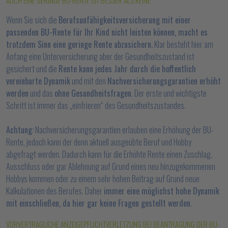
AUCH EINE GERINGE BU-RENTE IST BESSER ALS KEINE
Wenn Sie sich die
Berufsunfähigkeitsversicherung mit einer
passenden BU-Rente für Ihr Kind nicht leisten können, macht es
trotzdem Sinn eine geringe Rente abzusichern.
Klar besteht hier am
Anfang eine Unterversicherung aber der Gesundheitszustand ist
gesichert und die
Rente kann jedes Jahr durch die hoffentlich
vereinbarte Dynamik
und mit den
Nachversicherungsgarantien erhöht
werden
und das
ohne Gesundheitsfragen
. Der erste und wichtigste
Schritt ist immer das „einfrieren“ des Gesundheitszustandes.
Achtung:
Nachversicherungsgarantien erlauben eine Erhöhung der BU-
Rente, jedoch kann der denn aktuell ausgeübte Beruf und Hobby
abgefragt werden. Dadurch kann für die Erhöhte Rente einen Zuschlag,
Ausschluss oder gar Ablehnung auf Grund eines neu hinzugekommenen
Hobbys kommen oder zu einem sehr hohen Beitrag auf Grund neue
Kalkulationen des Berufes. Daher
immer eine möglichst hohe Dynamik
mit einschließen, da hier gar keine Fragen gestellt werden
.
VORVERTRAGLICHE ANZEIGEPFLICHTVERLETZUNG BEI BEANTRAGUNG DER BU-