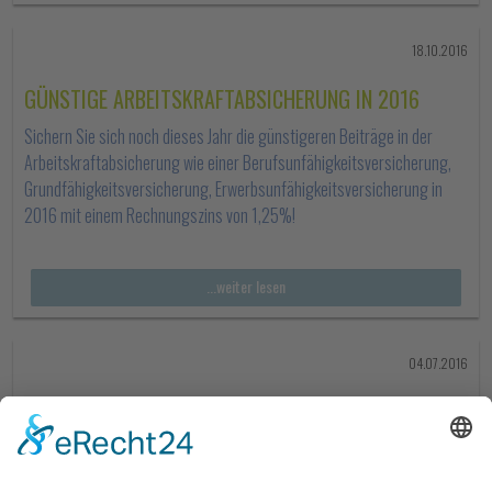
18.10.2016
GÜNSTIGE ARBEITSKRAFTABSICHERUNG IN 2016
Sichern Sie sich noch dieses Jahr die günstigeren Beiträge in der
Arbeitskraftabsicherung wie einer Berufsunfähigkeitsversicherung,
Grundfähigkeitsversicherung, Erwerbsunfähigkeitsversicherung in
2016 mit einem Rechnungszins von 1,25%!
...weiter lesen
04.07.2016
DA DIREKT IN ROSTOCK GESCHLOSSEN
Sie sind bei der DA-Direkt versichert und wünschen sich einen
Ansprechpartner vor Ort? Rufen Sie uns an, wir können Ihre