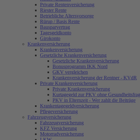
GKV vergleichen
Beitragsanpssung PKV zum
Private Rentenversicherung
Krankenversicherung der Rentner - K
01.01.2026
Riester Rente
Private Krankenversicherung
Private Krankenversicherung
Betriebliche Altersvorsorge
Kurtagegeld zur PKV ohne Gesundheitsfr
Beitragsanpassung 01.01.2025
Rürup / Basis Rente
PKV in Elternzeit - Wer zahlt die Beiträ
KFZ-Versicherung
Bausparvertrag
Krankentagegeldversicherung
Beitragsexplosion in 2025
Tagesgeldkonto
Pflegeversicherung
Sonderkündigungsrecht
Girokonto
Fahrzeugversicherung
Wohngebäudeversicherung
Krankenversicherung
KFZ Versicherung
nach Hauskauf
Krankenversicherung
Motorradversicherung
Beitragsentlastungstarif (BET)
Gesetzliche Krankenversicherung
LKW
für eine PKV
Gesetzliche Krankenversicherung
Anhänger
5% sparen, garantiert die
Bonusprogramm IKK Nord
Wohnwagen
selben und bessere Leistungen
GKV vergleichen
Wohnmobil
Elementarschäden absichern
Krankenversicherung der Rentner - KVdR
Rollerversicherung
Best-Leistungs-
Private Krankenversicherung
GAP Versicherung
Garantie/Marktgarantie
Private Krankenversicherung
Reiseversicherungen
Erhöhung Debeka PKV
Kurtagegeld zur PKV ohne Gesundheitsfra
Beihilfe 01.01.2023
PKV in Elternzeit - Wer zahlt die Beiträge
Firmen
BU-Experten wurden befragt
Krankentagegeldversicherung
Inhaltsversicherung
Haftpflichtkasse Darmstadt
Pflegeversicherung
Betriebshaftpflichtversicherung
(HKD) und InterRisk
Fahrzeugversicherung
Elektronikversicherung
Rabattmöglichkeiten
Fahrzeugversicherung
Firmenrechtsschutzversicherung
Finanztest und das beantragen
KFZ Versicherung
Kautionsversicherung
einer
Motorradversicherung
Berufsunfähigkeitsversicherung
LKW