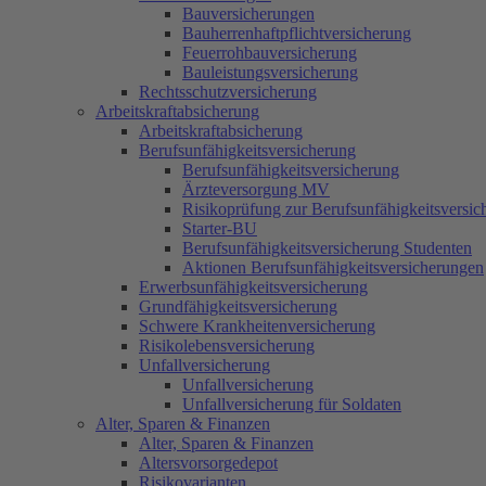
Berufsunfähigkeitsversicherung
Bauversicherungen
Ärzteversorgung MV
Bauherrenhaftpflichtversicherung
Risikoprüfung zur Berufsunfähigkeitsversic
Feuerrohbauversicherung
Starter-BU
Bauleistungsversicherung
Berufsunfähigkeitsversicherung Student
Rechtsschutzversicherung
Bekannt und erwähnt in Fachzeitsch
Aktionen Berufsunfähigkeitsversicherun
Arbeitskraftabsicherung
Erwerbsunfähigkeitsversicherung
Arbeitskraftabsicherung
Grundfähigkeitsversicherung
Berufsunfähigkeitsversicherung
Schwere Krankheitenversicherung
Berufsunfähigkeitsversicherung
Risikolebensversicherung
Ärzteversorgung MV
Unfallversicherung
Risikoprüfung zur Berufsunfähigkeitsversic
Unfallversicherung für Soldaten
Starter-BU
Alter, Sparen & Finanzen
Berufsunfähigkeitsversicherung Studenten
Altersvorsorgedepot
Aktionen Berufsunfähigkeitsversicherungen
Risikovarianten
Erwerbsunfähigkeitsversicherung
Private Rentenversicherung
Grundfähigkeitsversicherung
Riester Rente
Schwere Krankheitenversicherung
Betriebliche Altersvorsorge
Risikolebensversicherung
Rürup / Basis Rente
Unfallversicherung
Bausparvertrag
Private Rentenversicherung
Unfallversicherung
Tagesgeldkonto
oder betriebliche
Unfallversicherung für Soldaten
Girokonto
Altersvorsorge
Alter, Sparen & Finanzen
Krankenversicherung
Berufsunfähigkeitsversicherung
Alter, Sparen & Finanzen
Gesetzliche Krankenversicherung
für Schüler
Altersvorsorgedepot
Bonusprogramm IKK Nord
BBKK und UKV
Risikovarianten