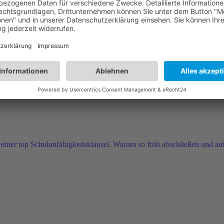
orsorge
e Rentenversicherung? Wir zeigen es euch an einem Beispiel.
einer top Schulunfähigkeitsklausel. Warum so früh abschließen und auf w