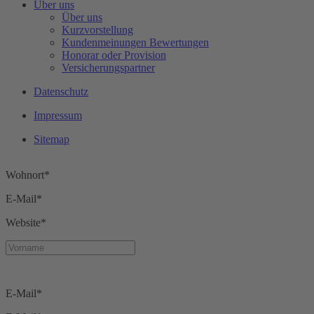
Über uns
Mail*
Über uns
Kurzvorstellung
Mail*
Kundenmeinungen Bewertungen
Honorar oder Provision
Name*
Versicherungspartner
Wohnort*
Datenschutz
Alter*
Impressum
E-Mail*
Sitemap
Name*
Wohnort*
E-Mail*
Website*
E-Mail*