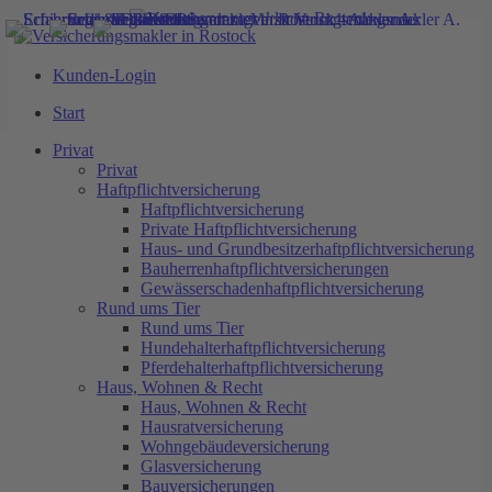
Kunden-Login
Start
Start
Privat
Haftpflichtversicherung
Privat
Private Haftpflichtversicherung
Privat
Haus- und Grundbesitzerhaftpflichtversicherung
Haftpflichtversicherung
Bauherrenhaftpflichtversicherungen
Haftpflichtversicherung
Gewässerschadenhaftpflichtversicherung
Private Haftpflichtversicherung
Rund ums Tier
Haus- und Grundbesitzerhaftpflichtversicherung
Hundehalterhaftpflichtversicherung
Bauherrenhaftpflichtversicherungen
< zurück
Immobilienmakler
Pferdehalterhaftpflichtversicherung
Gewässerschadenhaftpflichtversicherung
06.03.2018
Haus, Wohnen & Recht
Rund ums Tier
Rostock
Hausratversicherung
Rund ums Tier
Wohngebäudeversicherung
Hundehalterhaftpflichtversicherung
Glasversicherung
Pferdehalterhaftpflichtversicherung
Bauversicherungen
Haus, Wohnen & Recht
Bauherrenhaftpflichtversicherung
Haus, Wohnen & Recht
Feuerrohbauversicherung
Verstärkung in unserem Maklerbüro in
Hausratversicherung
Bauleistungsversicherung
Wohngebäudeversicherung
Rostock für den Immobilienbereich
Rechtsschutzversicherung
Glasversicherung
Arbeitskraftabsicherung
Bauversicherungen