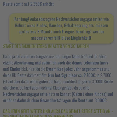
Rente somit auf 2.350€ erhöht
.
!Achtung! Anlassbezogene Nachversicherungsgarantien wie:
Geburt eines Kindes, Hausbau, Gehaltssprung etc. müssen
spätestens 6 Monate nach Ereignis beantragt werden
ansonsten verfällt diese Möglichkeit!
START DES FAMILIENLEBENS IM ALTER VON 30 JAHREN
Da du ja ein verantwortungsbewusster junger Mann bist und dir deine
eigene
Absicherung und natürlich auch die deines Lebenspartners
und Kindes
bist, hast du die
Dynamiken jedes Jahr angenommen
und
deine BU-Rente damit erhöht.
Nun beträgt diese ca. 2.700€
. Ja 2.700€
ist viel aber da du einen guten Job hast, möchtest du gerne 3.000€ Rente
absichern. Du hast aber nochmal Glück gehabt, da du eine
Nachversicherungsgarantie nutzen kannst (Geburt eines Kindes) und
erhöhst dadurch ohne Gesundheitsfragen die Rente auf 3.000€
.
DAS LEBEN GEHT WEITER UND AUCH DAS GEHALT STEIGT STETIG AN -
WIE SIEHT ES IM ALTER VON 35 JAHREN AUS