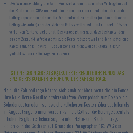
0% Wertentwicklung pro Jahr
- Hier wird ab einer bestimmten Vertragslaufzeit
die Rente auf ca. 30% reduziert - hier kann man denn entscheiden, ob man den
Beitrag anpassen möchte um die Rente aufrecht zu erhalten (ca. den dreifachen
Beitrag wie vorher) oder den gleichen Beitrag weiter zahlt und nur noch 30% der
vorherigen Rente versichert hat. Das kuriose ist hier aber, dass das Kapital denn
zu dem Zeitpunkt aufgebraucht ist, die Rente reduziert wird und denn später eine
Kapitalzahlung fällig wird --- Das verstehe ich nicht weil das Kapital ja dafür
gedacht ist, um die Beiträge zu reduzieren ---
IST EINE GERINGERE ALS KALKULIERTE RENDITE DER FONDS DAS
EINZIGE RISIKO EINER ERHÖHUNG DER ZAHLBEITRÄGE
Nein, die Zahlbeiträge können sich auch erhöhen, wenn die die Fonds
ihre kalkulierte Rendite erwirtschafte
n. Wenn jedoch zum Beispiel die
Schadenquoten oder irgendwelche kalkulierten Kosten höher ausfallen als
im Angebot angenommen wurden, kann die Gothaer die Beiträge ebenfalls
erhöhen. Es gibt hier keinen sogenannten Netto- und Bruttobeitrag,
jedoch kann
die Gothaer auf Grund des Paragraphen 163 VVG den