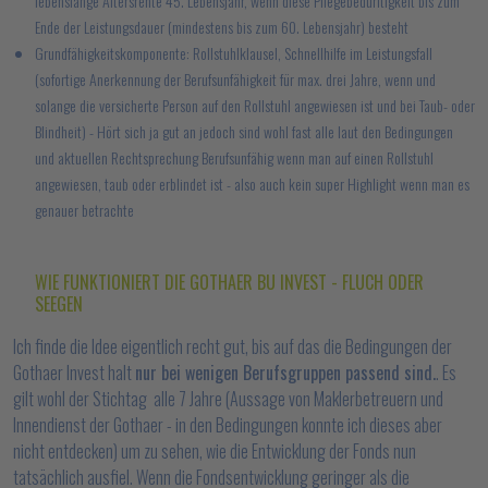
lebenslange Altersrente 45. Lebensjahr, wenn diese Pflegebedürftigkeit bis zum
Ende der Leistungsdauer (mindestens bis zum 60. Lebensjahr) besteht
Grundfähigkeitskomponente: Rollstuhlklausel, Schnellhilfe im Leistungsfall
(sofortige Anerkennung der Berufsunfähigkeit für max. drei Jahre, wenn und
solange die versicherte Person auf den Rollstuhl angewiesen ist und bei Taub- oder
Blindheit) - Hört sich ja gut an jedoch sind wohl fast alle laut den Bedingungen
und aktuellen Rechtsprechung Berufsunfähig wenn man auf einen Rollstuhl
angewiesen, taub oder erblindet ist - also auch kein super Highlight wenn man es
genauer betrachte
WIE FUNKTIONIERT DIE GOTHAER BU INVEST - FLUCH ODER
SEEGEN
Ich finde die Idee eigentlich recht gut, bis auf das die Bedingungen der
Gothaer Invest halt
nur bei wenigen Berufsgruppen passend sind.
. Es
gilt wohl der Stichtag alle 7 Jahre (Aussage von Maklerbetreuern und
Innendienst der Gothaer - in den Bedingungen konnte ich dieses aber
nicht entdecken) um zu sehen, wie die Entwicklung der Fonds nun
tatsächlich ausfiel. Wenn die Fondsentwicklung geringer als die