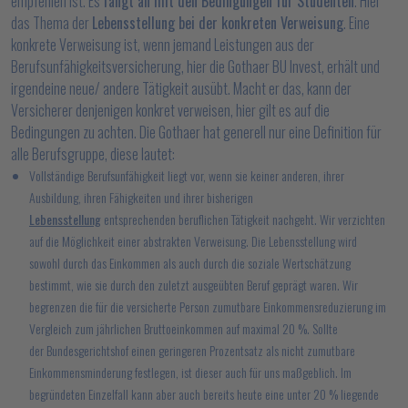
empfehlen ist. Es
fängt an mit den Bedingungen für Studenten
. Hier
das Thema der
Lebensstellung bei der konkreten Verweisung
. Eine
konkrete Verweisung ist, wenn jemand Leistungen aus der
Berufsunfähigkeitsversicherung, hier die Gothaer BU Invest, erhält und
irgendeine neue/ andere Tätigkeit ausübt. Macht er das, kann der
Versicherer denjenigen konkret verweisen, hier gilt es auf die
Bedingungen zu achten. Die Gothaer hat generell nur eine Definition für
alle Berufsgruppe, diese lautet:
Vollständige Berufsunfähigkeit liegt vor, wenn sie keiner anderen, ihrer
Ausbildung, ihren Fähigkeiten und ihrer bisherigen
Lebensstellung
entsprechenden beruflichen Tätigkeit nachgeht. Wir verzichten
auf die Möglichkeit einer abstrakten Verweisung. Die Lebensstellung wird
sowohl durch das Einkommen als auch durch die soziale Wertschätzung
bestimmt, wie sie durch den zuletzt ausgeübten Beruf geprägt waren. Wir
begrenzen die für die versicherte Person zumutbare Einkommensreduzierung im
Vergleich zum jährlichen Bruttoeinkommen auf maximal 20 %. Sollte
der Bundesgerichtshof einen geringeren Prozentsatz als nicht zumutbare
Einkommensminderung festlegen, ist dieser auch für uns maßgeblich. Im
begründeten Einzelfall kann aber auch bereits heute eine unter 20 % liegende