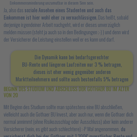
Einkommensminderung unzumutbar in diesem Sinn sein.
Ja, also das
soziale Ansehen eines Studenten und auch das
Einkommen ist hier wohl eher zu vernachlässigen.
Das heißt, sobald
derjenige irgendeiner Arbeit nachgeht, wird er dieses unverzüglich
melden müssen (steht ja auch so in den Bedingungen ;-) ) und denn wird
der Versicherer die Leistung einstellen weil er es kann und darf.
Die Dynamik kann bei bedarfsgerechter
BU-Rente und längeren Laufzeiten nur 3 % betragen,
dieses ist
eher wenig gegenüber anderen
Marktteilnehmern
und sollte auch bestenfalls 5% betragen
BEGINN DES STUDIUM UND ABSCHLUSS DER GOTHAER BU IM ALTER
VON 20
Mit Beginn des Studium sollte man spätestens eine BU abschließen,
vielleicht auch die Gothaer BU Invest, aber auch nur, wenn die Gothaer dich
normal annimmt (ohne Risikozuschlag oder Ausschluss) aber kein anderer
Versicherer (nein, es gibt auch schlechtere) :-P Mal angenommen,
du
versicherst dich bei der Gothaer mit 1.200€ monatlicher Rente und