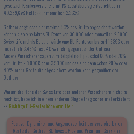
gesetzlich Krankenversichert mit 1% Zusatzbeitrag entspricht denn
40.359,67€ Netto
oder
monatlich 3.363€
Gothaer
sagt, dass hier maximal 50% des Brutto abgesichert werden
können, also eine Jahres BU Rente von
30.00€ oder monatlich 2.500€
Swiss Life
mal als Beispiel würde eine BU-Rente von bis zu
41.539€ oder
monatlich 3.461€ fast 4
0% mehr gegenüber der Gothaer
Andere Versicherer
sagen zum Beispiel noch pauschal 60% oder 70%
vom Brutto =
3.000€ oder 3.500€
und das sind denn schon
20% oder
40% mehr Rente
die abgesichert werden kann gegenüber der
Gothaer!
Warum die Höhe der Swiss Life oder anderen Versicherern nicht zu
hoch ist, habe ich in einem anderen Blogbeitrag schon mal erläutert
->
Richtige BU-Rentenhöhe ermitteln
Fazit zur
Dynamiken und Angemessenheit der versicherbaren
Rente der Gothaer BU Invest, Plus und Premium. Ganz klar,