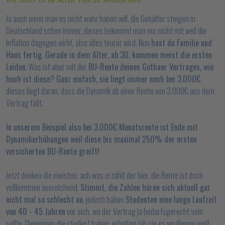
Ja auch wenn man es nicht wahr haben will, die Gehälter steigen in
Deutschland schon immer, dieses bekommt man nur nicht mit weil die
Inflation dagegen wirkt, also alles teurer wird. Nun
hast du Familie und
Haus fertig. Gerade in dem Alter, ab 30, kommen meist die ersten
Leiden
. Was ist aber mit der
BU-Rente deines Gothaer Vertrages, wie
hoch ist diese? Ganz einfach, sie liegt immer noch bei 3.000€
.
dieses liegt daran, dass die Dynamik ab einer Rente von 3.000€ aus dem
Vertrag fällt.
In unserem Beispiel also bei 3.000€ Monatsrente ist Ende mit
Dynamikerhöhungen weil diese bis maximal 250% der ersten
versicherten BU-Rente greift!
Jetzt denken die meisten, ach was erzählt der hier, die Rente ist doch
vollkommen ausreichend.
Stimmt, die Zahlen hören sich aktuell gar
nicht mal so schlecht an
, jedoch haben
Studenten eine lange Laufzeit
von 40 - 45 Jahren
vor sich, wo der Vertrag ja bedarfsgerecht sein
sollte. Diejenigen die studiert haben, erhalten (ob sie es verdienen weiß